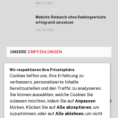
MAI 11, 2026
Website-Relaunch ohne Rankingverluste
erfolgreich umsetzen
JULI 23, 2026
UNSERE
EMPFEHLUNGEN
Seoul Business Trip Massage for
Wir respektieren Ihre Privatsphäre
Professional Relaxation Services
Cookies helfen uns, Ihre Erfahrung zu
verbessern, personalisierte Inhalte
AUGUST 7, 2026
bereitzustellen und den Traffic zu analysieren.
Sie können auswählen, welche Cookies Sie
Kennzeichen express: Digitale Kfz-
Zulassung ohne Termin und Behördengang
zulassen möchten, indem Sie auf
Anpassen
klicken. Klicken Sie auf
Alle akzeptieren
, um
AUGUST 7, 2026
zuzustimmen, oder auf
Alle ablehnen
, um nicht