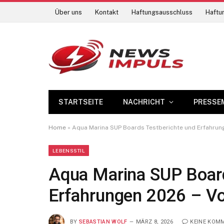
Über uns
Kontakt
Haftungsausschluss
Haftun
STARTSEITE
NACHRICHT
PRESSE
Home
»
Aqua Marina SUP Boards Testberichte und Erfahrung
LEBENSSTIL
Aqua Marina SUP Board
Erfahrungen 2026 – Vo
BY
SEBASTIAN WOLF
MÄRZ 8, 2026
KEINE KOM