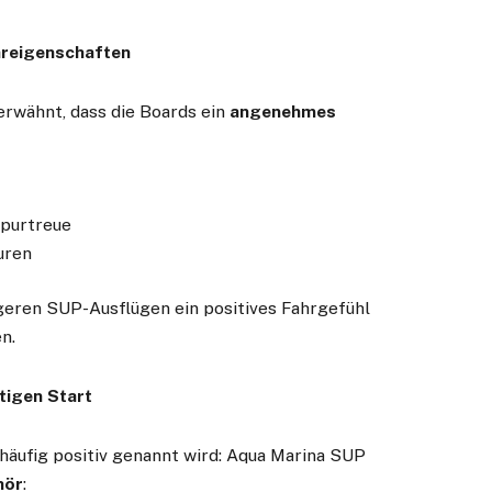
hreigenschaften
erwähnt, dass die Boards ein
angenehmes
Spurtreue
uren
ngeren SUP-Ausflügen ein positives Fahrgefühl
n.
tigen Start
 häufig positiv genannt wird: Aqua Marina SUP
hör
: