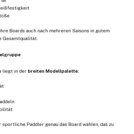
ial
eißfestigkeit
Stöße
s ihre Boards auch nach mehreren Saisons in gutem
ge Gesamtqualität.
ielgruppe
 liegt in der
breiten Modellpalette
:
ät
Paddeln
ilität
 sportliche Paddler genau das Board wählen, das zu