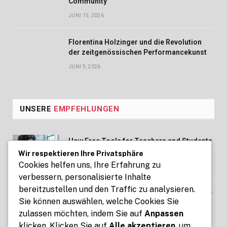
Community
JUNI 15, 2026
Florentina Holzinger und die Revolution
der zeitgenössischen Performancekunst
JUNI 9, 2026
UNSERE
EMPFEHLUNGEN
How Free Tools for Teachers and Students
Make Education Easier with ClassTools24
Wir respektieren Ihre Privatsphäre
Cookies helfen uns, Ihre Erfahrung zu
AUGUST 6, 2026
verbessern, personalisierte Inhalte
bereitzustellen und den Traffic zu analysieren.
Zeitrechner für Arbeit, Reisen und Projekte
Sie können auswählen, welche Cookies Sie
– Zeitabstände schnell ermitteln
zulassen möchten, indem Sie auf
Anpassen
AUGUST 3, 2026
klicken. Klicken Sie auf
Alle akzeptieren
, um