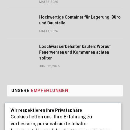
MAI 25, 2026
Hochwertige Container für Lagerung, Büro
und Baustelle
MAI 11, 2026
Löschwasserbehälter kaufen: Worauf
Feuerwehren und Kommunen achten
sollten
JUNI 12, 2026
UNSERE
EMPFEHLUNGEN
Seoul Business Trip Massage for
Wir respektieren Ihre Privatsphäre
Professional Relaxation Services
Cookies helfen uns, Ihre Erfahrung zu
verbessern, personalisierte Inhalte
AUGUST 7, 2026