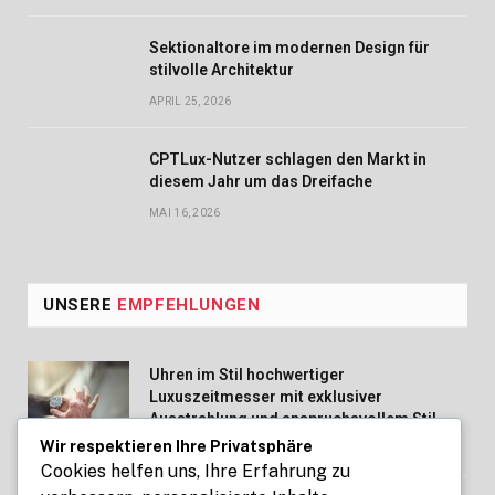
Sektionaltore im modernen Design für
stilvolle Architektur
APRIL 25, 2026
CPTLux-Nutzer schlagen den Markt in
diesem Jahr um das Dreifache
MAI 16, 2026
UNSERE
EMPFEHLUNGEN
Uhren im Stil hochwertiger
Luxuszeitmesser mit exklusiver
Ausstrahlung und anspruchsvollem Stil
Wir respektieren Ihre Privatsphäre
AUGUST 10, 2026
Cookies helfen uns, Ihre Erfahrung zu