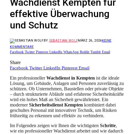
Wachdienst Kempten für
effektive Überwachung
und Schutz
BY
SEBASTIAN WOLF
MÄRZ 26, 2026
KEINE
KOMMENTARE
Facebook
Twitter
Pinterest
LinkedIn
WhatsApp
Reddit
Tumblr
Email
Share
Facebook
Twitter
LinkedIn
Pinterest
Email
Ein professioneller
Wachdienst in Kempten
ist die ideale
Lösung, um Gebäude, Anlagen und Personen zuverlässig zu
schützen. Ob Unternehmen, Baustellen oder private Objekte
– durch strukturierte Abläufe und erfahrene Sicherheitskräfte
wird ein hohes Maß an Sicherheit gewährleistet. Ein
moderner
Sicherheitsdienst Kempten
kombiniert dabei
geschultes Personal mit innovativer Technik, um Risiken
frühzeitig zu erkennen und effektiv zu verhindern.
Im Folgenden zeigen wir Ihnen die wichtigsten
Schritte
,
wie ein professioneller Wachdienst arbeitet und wie dadurch