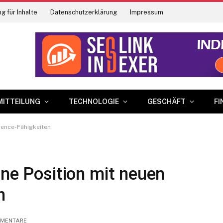
g für Inhalte
Datenschutzerklärung
Impressum
MITTEILUNG
TECHNOLOGIE
GESCHÄFT
FI
igence-Fähigkeiten
ine Position mit neuen
n
MMENTARE