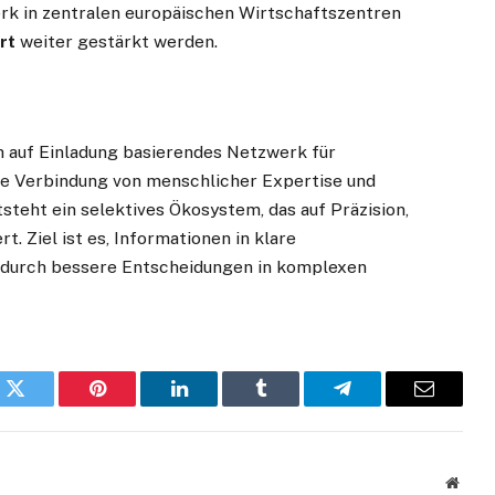
erk in zentralen europäischen Wirtschaftszentren
rt
weiter gestärkt werden.
ch auf Einladung basierendes Netzwerk für
ie Verbindung von menschlicher Expertise und
tsteht ein selektives Ökosystem, das auf Präzision,
. Ziel ist es, Informationen in klare
adurch bessere Entscheidungen in komplexen
k
Twitter
Pinterest
LinkedIn
Tumblr
Telegram
Email
Websi