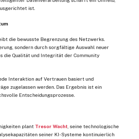
telligenter Datenverarbeitung schafft ein Umfeld,
usgerichtet ist.
stum
leibt die bewusste Begrenzung des Netzwerks.
erung, sondern durch sorgfältige Auswahl neuer
ss die Qualität und Integrität der Community
ede Interaktion auf Vertrauen basiert und
räge zugelassen werden. Das Ergebnis ist ein
uchsvolle Entscheidungsprozesse.
higkeiten plant
Tresor Wacht
, seine technologische
alysekapazitäten seiner KI-Systeme kontinuierlich