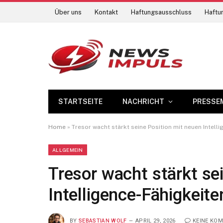
Über uns
Kontakt
Haftungsausschluss
Haftun
STARTSEITE
NACHRICHT
PRESSE
Home
»
Tresor wacht stärkt seine Position mit neuen Intell
ALLGEMEIN
Tresor wacht stärkt se
Intelligence-Fähigkeite
BY
SEBASTIAN WOLF
APRIL 29, 2026
KEINE KO