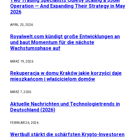
Two Trading Specialists Quietly Scaling a $30M
Operation — And Expanding Their Strategy in May
2026
APRIL 25, 2026
Royalwelt.com kündigt große Entwicklungen an
und baut Momentum für die nächste
Wachstumsphase auf
MÄRZ 19, 2026
Rekuperacja w domu Kraków jakie korzyści daje
mieszkańcom i właścicielom domów
MÄRZ 7, 2026
Aktuelle Nachrichten und Technologietrends in
Deutschland (2026)
FEBRUAR 26, 2026
Wertbull stärkt die schärfsten Krypto-Investoren