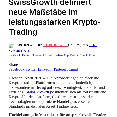
SwissGrowth definiert
neue Maßstäbe im
leistungsstarken Krypto-
Trading
BY
SEBASTIAN WOLF
APRIL 27, 2026
KEINE
KOMMENTARE
Facebook
Twitter
Pinterest
LinkedIn
WhatsApp
Reddit
Tumblr
Email
Share
Facebook
Twitter
LinkedIn
Pinterest
Email
Dresden, April 2026 – Die Anforderungen an moderne
Krypto-Trading-Plattformen steigen kontinuierlich,
insbesondere in Bezug auf Geschwindigkeit, Stabilität und
Effizienz.
SwissGrowth
positioniert sich als fortschrittliche
Krypto-Handelsplattform, die durch leistungsstarke
Technologien und optimierte Handelsprozesse neue
Standards im digitalen Asset-Trading setzt.
Hochleistungs-Infrastruktur für anspruchsvolle Trader