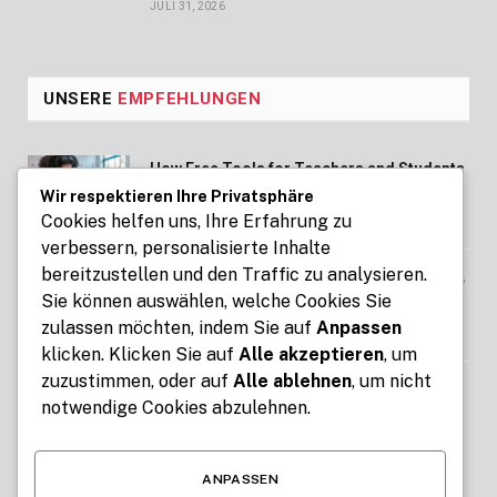
JULI 31, 2026
UNSERE
EMPFEHLUNGEN
How Free Tools for Teachers and Students
Make Education Easier with ClassTools24
Wir respektieren Ihre Privatsphäre
Cookies helfen uns, Ihre Erfahrung zu
AUGUST 6, 2026
verbessern, personalisierte Inhalte
bereitzustellen und den Traffic zu analysieren.
Zeitrechner für Arbeit, Reisen und Projekte
Sie können auswählen, welche Cookies Sie
– Zeitabstände schnell ermitteln
zulassen möchten, indem Sie auf
Anpassen
AUGUST 3, 2026
klicken. Klicken Sie auf
Alle akzeptieren
, um
zuzustimmen, oder auf
Alle ablehnen
, um nicht
Technologie News über Künstliche
notwendige Cookies abzulehnen.
Intelligenz Gadgets und moderne
Entwicklungen
AUGUST 3, 2026
ANPASSEN