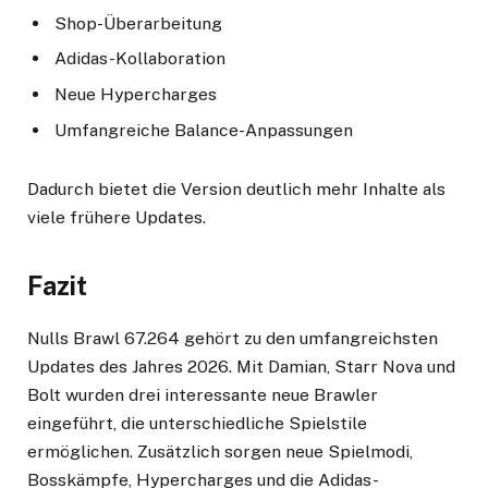
Shop-Überarbeitung
Adidas-Kollaboration
Neue Hypercharges
Umfangreiche Balance-Anpassungen
Dadurch bietet die Version deutlich mehr Inhalte als
viele frühere Updates.
Fazit
Nulls Brawl 67.264 gehört zu den umfangreichsten
Updates des Jahres 2026. Mit Damian, Starr Nova und
Bolt wurden drei interessante neue Brawler
eingeführt, die unterschiedliche Spielstile
ermöglichen. Zusätzlich sorgen neue Spielmodi,
Bosskämpfe, Hypercharges und die Adidas-