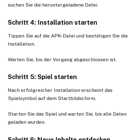
suchen Sie die heruntergeladene Datei.
Schritt 4: Installation starten
Tippen Sie auf die APK-Datei und bestätigen Sie die
Installation.
Warten Sie, bis der Vorgang abgeschlossen ist.
Schritt 5: Spiel starten
Nach erfolgreicher Installation erscheint das
Spielsymbol auf dem Startbildschirm.
Starten Sie das Spiel und warten Sie, bis alle Daten
geladen wurden.
Schritt 6: Neue Inhalte entdecken