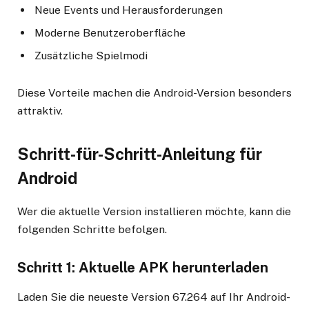
Neue Events und Herausforderungen
Moderne Benutzeroberfläche
Zusätzliche Spielmodi
Diese Vorteile machen die Android-Version besonders
attraktiv.
Schritt-für-Schritt-Anleitung für
Android
Wer die aktuelle Version installieren möchte, kann die
folgenden Schritte befolgen.
Schritt 1: Aktuelle APK herunterladen
Laden Sie die neueste Version 67.264 auf Ihr Android-