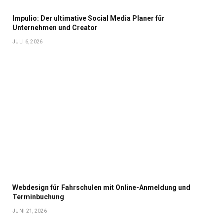
Impulio: Der ultimative Social Media Planer für
Unternehmen und Creator
JULI 6, 2026
Webdesign für Fahrschulen mit Online-Anmeldung und
Terminbuchung
JUNI 21, 2026