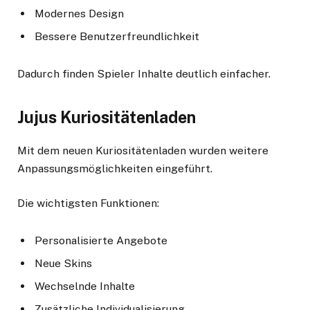
Modernes Design
Bessere Benutzerfreundlichkeit
Dadurch finden Spieler Inhalte deutlich einfacher.
Jujus Kuriositätenladen
Mit dem neuen Kuriositätenladen wurden weitere
Anpassungsmöglichkeiten eingeführt.
Die wichtigsten Funktionen:
Personalisierte Angebote
Neue Skins
Wechselnde Inhalte
Zusätzliche Individualisierung