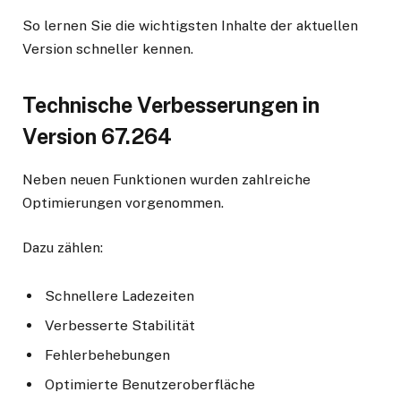
So lernen Sie die wichtigsten Inhalte der aktuellen
Version schneller kennen.
Technische Verbesserungen in
Version 67.264
Neben neuen Funktionen wurden zahlreiche
Optimierungen vorgenommen.
Dazu zählen:
Schnellere Ladezeiten
Verbesserte Stabilität
Fehlerbehebungen
Optimierte Benutzeroberfläche