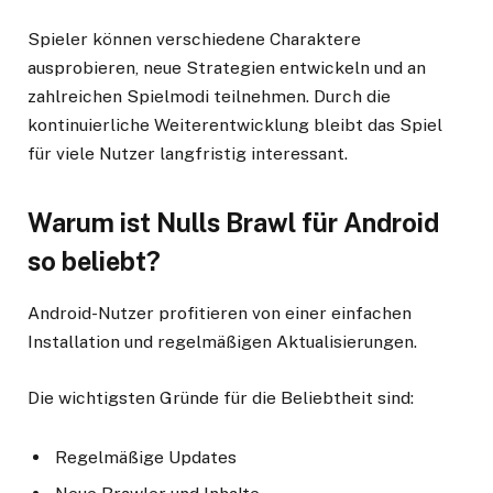
Spieler können verschiedene Charaktere
ausprobieren, neue Strategien entwickeln und an
zahlreichen Spielmodi teilnehmen. Durch die
kontinuierliche Weiterentwicklung bleibt das Spiel
für viele Nutzer langfristig interessant.
Warum ist Nulls Brawl für Android
so beliebt?
Android-Nutzer profitieren von einer einfachen
Installation und regelmäßigen Aktualisierungen.
Die wichtigsten Gründe für die Beliebtheit sind:
Regelmäßige Updates