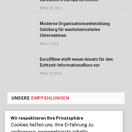
MÄRZ 20, 2026
Moderne Organisationsentwicklung
Salzburg für wachstumsstarke
Unternehmen
MAI 27, 2026
EuroXNow stellt neuen Ansatz für den
Echtzeit-Informationsfluss vor
APRIL 29, 2026
UNSERE
EMPFEHLUNGEN
Seoul Business Trip Massage for
Wir respektieren Ihre Privatsphäre
Professional Relaxation Services
Cookies helfen uns, Ihre Erfahrung zu
verbessern, personalisierte Inhalte
AUGUST 7, 2026