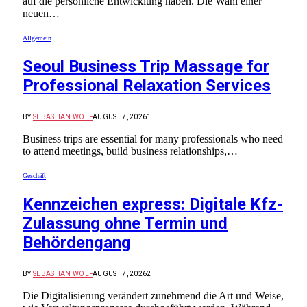
auf die persönliche Entwicklung haben. Die Wahl einer
neuen…
Allgemein
Seoul Business Trip Massage for
Professional Relaxation Services
BY
SEBASTIAN WOLF
AUGUST 7, 2026
1
Business trips are essential for many professionals who need
to attend meetings, build business relationships,…
Geschäft
Kennzeichen express: Digitale Kfz-
Zulassung ohne Termin und
Behördengang
BY
SEBASTIAN WOLF
AUGUST 7, 2026
2
Die Digitalisierung verändert zunehmend die Art und Weise,