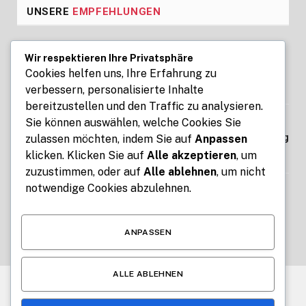
UNSERE
EMPFEHLUNGEN
Seoul Business Trip Massage for
Wir respektieren Ihre Privatsphäre
Professional Relaxation Services
Cookies helfen uns, Ihre Erfahrung zu
verbessern, personalisierte Inhalte
AUGUST 7, 2026
bereitzustellen und den Traffic zu analysieren.
Sie können auswählen, welche Cookies Sie
Kennzeichen express: Digitale Kfz-
Zulassung ohne Termin und Behördengang
zulassen möchten, indem Sie auf
Anpassen
klicken. Klicken Sie auf
Alle akzeptieren
, um
AUGUST 7, 2026
zuzustimmen, oder auf
Alle ablehnen
, um nicht
notwendige Cookies abzulehnen.
How Free Tools for Teachers and Students
Make Education Easier with ClassTools24
AUGUST 6, 2026
ANPASSEN
ALLE ABLEHNEN
© 2026 Alle Rechte vorbehalten.
News Impuls