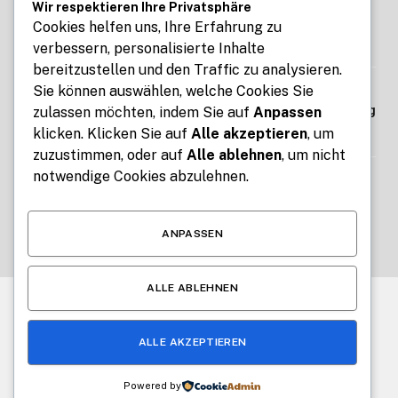
Seoul Business Trip Massage for
Wir respektieren Ihre Privatsphäre
Professional Relaxation Services
Cookies helfen uns, Ihre Erfahrung zu
verbessern, personalisierte Inhalte
AUGUST 7, 2026
bereitzustellen und den Traffic zu analysieren.
Sie können auswählen, welche Cookies Sie
Kennzeichen express: Digitale Kfz-
Zulassung ohne Termin und Behördengang
zulassen möchten, indem Sie auf
Anpassen
klicken. Klicken Sie auf
Alle akzeptieren
, um
AUGUST 7, 2026
zuzustimmen, oder auf
Alle ablehnen
, um nicht
notwendige Cookies abzulehnen.
How Free Tools for Teachers and Students
Make Education Easier with ClassTools24
AUGUST 6, 2026
ANPASSEN
ALLE ABLEHNEN
© 2026 Alle Rechte vorbehalten.
News Impuls
ALLE AKZEPTIEREN
Über uns
Kontakt
Haftungsausschluss
Haftung für Inhalte
Datenschutzerklärung
Impressum
Powered by