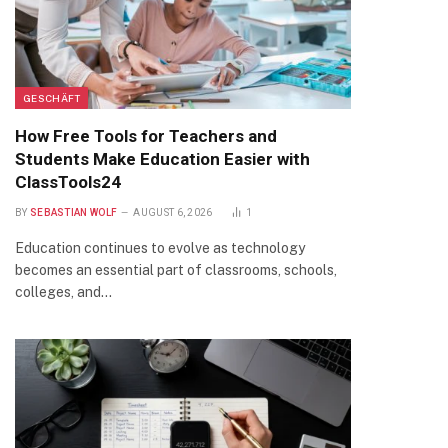
GESCHÄFT
How Free Tools for Teachers and
Students Make Education Easier with
ClassTools24
BY
SEBASTIAN WOLF
AUGUST 6, 2026
1
Education continues to evolve as technology
becomes an essential part of classrooms, schools,
colleges, and…