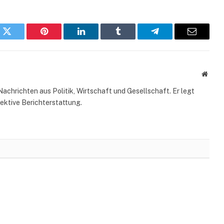
k
Twitter
Pinterest
LinkedIn
Tumblr
Telegram
Email
Websi
Nachrichten aus Politik, Wirtschaft und Gesellschaft. Er legt
ektive Berichterstattung.