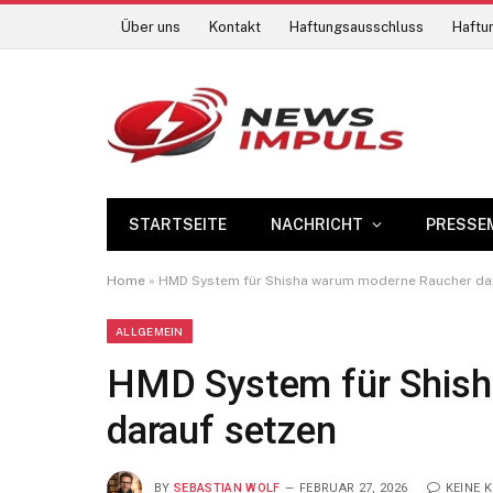
Über uns
Kontakt
Haftungsausschluss
Haftun
STARTSEITE
NACHRICHT
PRESSE
Home
»
HMD System für Shisha warum moderne Raucher da
ALLGEMEIN
HMD System für Shis
darauf setzen
BY
SEBASTIAN WOLF
FEBRUAR 27, 2026
KEINE 