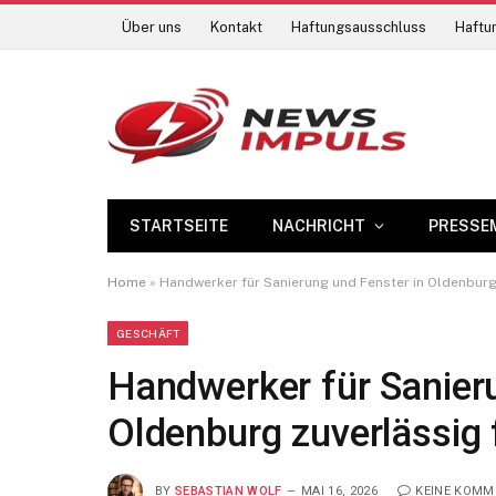
Über uns
Kontakt
Haftungsausschluss
Haftun
STARTSEITE
NACHRICHT
PRESSE
Home
»
Handwerker für Sanierung und Fenster in Oldenburg
GESCHÄFT
Handwerker für Sanier
Oldenburg zuverlässig 
BY
SEBASTIAN WOLF
MAI 16, 2026
KEINE KOMM