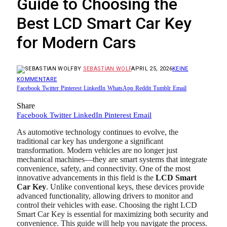
Guide to Choosing the
Best LCD Smart Car Key
for Modern Cars
BY
SEBASTIAN WOLF
APRIL 25, 2026
KEINE
KOMMENTARE
Facebook
Twitter
Pinterest
LinkedIn
WhatsApp
Reddit
Tumblr
Email
Share
Facebook
Twitter
LinkedIn
Pinterest
Email
As automotive technology continues to evolve, the
traditional car key has undergone a significant
transformation. Modern vehicles are no longer just
mechanical machines—they are smart systems that integrate
convenience, safety, and connectivity. One of the most
innovative advancements in this field is the
LCD Smart
Car Key
. Unlike conventional keys, these devices provide
advanced functionality, allowing drivers to monitor and
control their vehicles with ease. Choosing the right LCD
Smart Car Key is essential for maximizing both security and
convenience. This guide will help you navigate the process.