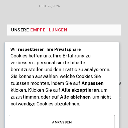
APRIL 25, 2026
UNSERE
EMPFEHLUNGEN
Seoul Business Trip Massage for
Wir respektieren Ihre Privatsphäre
Professional Relaxation Services
Cookies helfen uns, Ihre Erfahrung zu
verbessern, personalisierte Inhalte
AUGUST 7, 2026
bereitzustellen und den Traffic zu analysieren.
Sie können auswählen, welche Cookies Sie
Kennzeichen express: Digitale Kfz-
Zulassung ohne Termin und Behördengang
zulassen möchten, indem Sie auf
Anpassen
klicken. Klicken Sie auf
Alle akzeptieren
, um
AUGUST 7, 2026
zuzustimmen, oder auf
Alle ablehnen
, um nicht
notwendige Cookies abzulehnen.
How Free Tools for Teachers and Students
Make Education Easier with ClassTools24
AUGUST 6, 2026
ANPASSEN