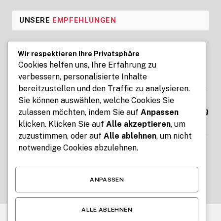
UNSERE
EMPFEHLUNGEN
Seoul Business Trip Massage for
Wir respektieren Ihre Privatsphäre
Professional Relaxation Services
Cookies helfen uns, Ihre Erfahrung zu
verbessern, personalisierte Inhalte
AUGUST 7, 2026
bereitzustellen und den Traffic zu analysieren.
Sie können auswählen, welche Cookies Sie
Kennzeichen express: Digitale Kfz-
Zulassung ohne Termin und Behördengang
zulassen möchten, indem Sie auf
Anpassen
klicken. Klicken Sie auf
Alle akzeptieren
, um
AUGUST 7, 2026
zuzustimmen, oder auf
Alle ablehnen
, um nicht
notwendige Cookies abzulehnen.
How Free Tools for Teachers and Students
Make Education Easier with ClassTools24
AUGUST 6, 2026
ANPASSEN
ALLE ABLEHNEN