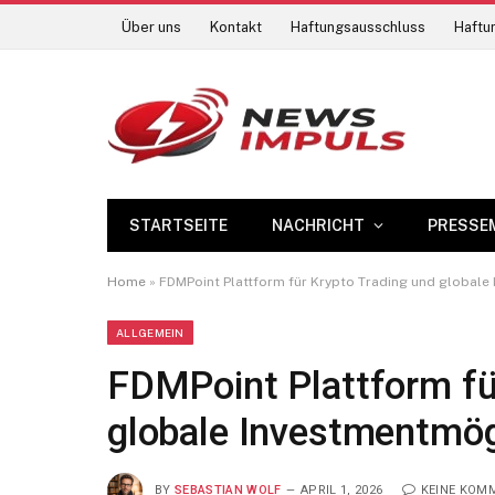
Über uns
Kontakt
Haftungsausschluss
Haftun
STARTSEITE
NACHRICHT
PRESSE
Home
»
FDMPoint Plattform für Krypto Trading und globale
ALLGEMEIN
FDMPoint Plattform fü
globale Investmentmög
BY
SEBASTIAN WOLF
APRIL 1, 2026
KEINE KOM