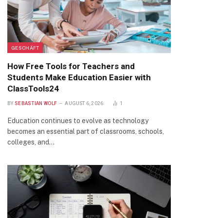
GESCHÄFT
How Free Tools for Teachers and
Students Make Education Easier with
ClassTools24
BY
SEBASTIAN WOLF
AUGUST 6, 2026
1
Education continues to evolve as technology
becomes an essential part of classrooms, schools,
colleges, and…