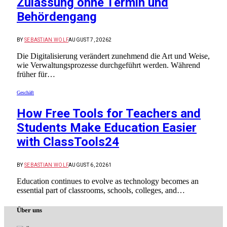
Zulassung ohne Termin und
Behördengang
BY
SEBASTIAN WOLF
AUGUST 7, 2026
2
Die Digitalisierung verändert zunehmend die Art und Weise,
wie Verwaltungsprozesse durchgeführt werden. Während
früher für…
Geschäft
How Free Tools for Teachers and
Students Make Education Easier
with ClassTools24
BY
SEBASTIAN WOLF
AUGUST 6, 2026
1
Education continues to evolve as technology becomes an
essential part of classrooms, schools, colleges, and…
Über uns