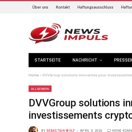
Über uns
Kontakt
Haftungsausschluss
Haftun
STARTSEITE
NACHRICHT
PRESSE
Home
»
DVVGroup solutions innovantes pour investissemen
ALLGEMEIN
DVVGroup solutions in
investissements crypt
BY
SEBASTIAN WOLF
APRIL 9, 2026
KEINE KOM