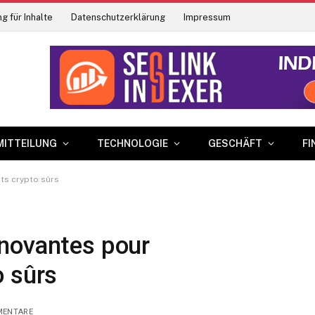
g für Inhalte
Datenschutzerklärung
Impressum
MITTEILUNG
TECHNOLOGIE
GESCHÄFT
FI
ts crypto sûrs
novantes pour
o sûrs
MENTARE