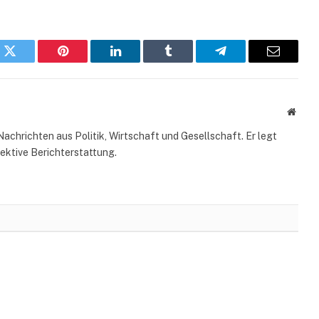
k
Twitter
Pinterest
LinkedIn
Tumblr
Telegram
Email
Websi
Nachrichten aus Politik, Wirtschaft und Gesellschaft. Er legt
ektive Berichterstattung.