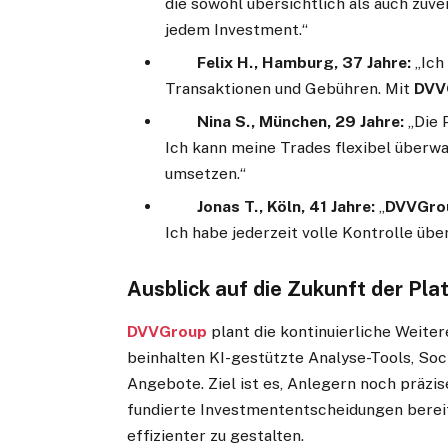
die sowohl übersichtlich als auch zuve
jedem Investment.“
Felix H., Hamburg, 37 Jahre:
„Ich
Transaktionen und Gebühren. Mit
DVV
Nina S., München, 29 Jahre:
„Die P
Ich kann meine Trades flexibel überw
umsetzen.“
Jonas T., Köln, 41 Jahre:
„
DVVGro
Ich habe jederzeit volle Kontrolle übe
Ausblick auf die Zukunft der Pla
DVVGroup
plant die kontinuierliche Weite
beinhalten KI-gestützte Analyse-Tools, Soc
Angebote. Ziel ist es, Anlegern noch präzi
fundierte Investmententscheidungen berei
effizienter zu gestalten.