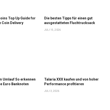
oins Top Up Guide for
Die besten Tipps für einen gut
e Coin Delivery
ausgestatteten Fluchtrucksack
JULI 15, 2026
im Umlauf So erkennen
Talaria XXX kaufen und von hoher
te Euro Banknoten
Performance profitieren
JULI 3, 2026