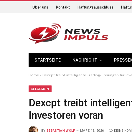
Über uns
Kontakt
Haftungsausschluss
Haftun
STARTSEITE
NACHRICHT
PRESSE
Home
»
Dexcpt treibt intelligente Trading-Lösungen für Inv
ALLGEMEIN
Dexcpt treibt intellige
Investoren voran
BY
SEBASTIAN WOLF
MÄRZ 13, 2026
KEINE KO