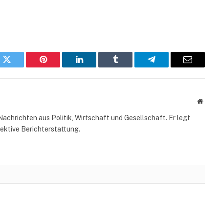
k
Twitter
Pinterest
LinkedIn
Tumblr
Telegram
Email
Websi
Nachrichten aus Politik, Wirtschaft und Gesellschaft. Er legt
ektive Berichterstattung.