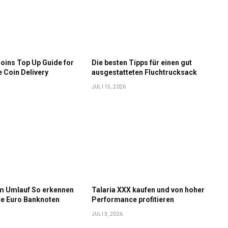
oins Top Up Guide for
Die besten Tipps für einen gut
e Coin Delivery
ausgestatteten Fluchtrucksack
JULI 15, 2026
im Umlauf So erkennen
Talaria XXX kaufen und von hoher
te Euro Banknoten
Performance profitieren
JULI 3, 2026