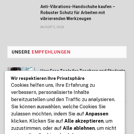
Anti-Vibrations-Handschuhe kaufen –
Robuster Schutz für Arbeiten mit
vibrierenden Werkzeugen
AUGUST 2, 2026
UNSERE
EMPFEHLUNGEN
How Free Tools for Teachers and Students
Make Education Easier with ClassTools24
Wir respektieren Ihre Privatsphäre
Cookies helfen uns, Ihre Erfahrung zu
AUGUST 6, 2026
verbessern, personalisierte Inhalte
bereitzustellen und den Traffic zu analysieren.
Zeitrechner für Arbeit, Reisen und Projekte
Sie können auswählen, welche Cookies Sie
– Zeitabstände schnell ermitteln
zulassen möchten, indem Sie auf
Anpassen
AUGUST 3, 2026
klicken. Klicken Sie auf
Alle akzeptieren
, um
zuzustimmen, oder auf
Alle ablehnen
, um nicht
Technologie News über Künstliche