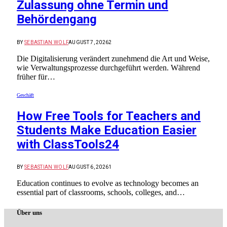
Zulassung ohne Termin und
Behördengang
BY
SEBASTIAN WOLF
AUGUST 7, 2026
2
Die Digitalisierung verändert zunehmend die Art und Weise,
wie Verwaltungsprozesse durchgeführt werden. Während
früher für…
Geschäft
How Free Tools for Teachers and
Students Make Education Easier
with ClassTools24
BY
SEBASTIAN WOLF
AUGUST 6, 2026
1
Education continues to evolve as technology becomes an
essential part of classrooms, schools, colleges, and…
Über uns