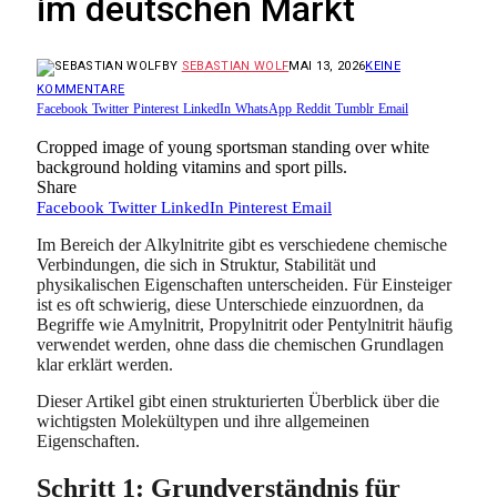
im deutschen Markt
BY
SEBASTIAN WOLF
MAI 13, 2026
KEINE
KOMMENTARE
Facebook
Twitter
Pinterest
LinkedIn
WhatsApp
Reddit
Tumblr
Email
Cropped image of young sportsman standing over white
background holding vitamins and sport pills.
Share
Facebook
Twitter
LinkedIn
Pinterest
Email
Im Bereich der Alkylnitrite gibt es verschiedene chemische
Verbindungen, die sich in Struktur, Stabilität und
physikalischen Eigenschaften unterscheiden. Für Einsteiger
ist es oft schwierig, diese Unterschiede einzuordnen, da
Begriffe wie Amylnitrit, Propylnitrit oder Pentylnitrit häufig
verwendet werden, ohne dass die chemischen Grundlagen
klar erklärt werden.
Dieser Artikel gibt einen strukturierten Überblick über die
wichtigsten Molekültypen und ihre allgemeinen
Eigenschaften.
Schritt 1: Grundverständnis für