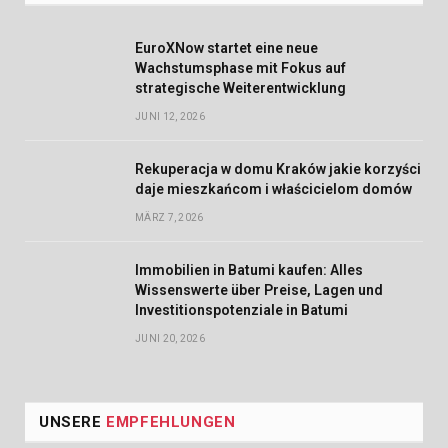
EuroXNow startet eine neue
Wachstumsphase mit Fokus auf
strategische Weiterentwicklung
JUNI 12, 2026
Rekuperacja w domu Kraków jakie korzyści
daje mieszkańcom i właścicielom domów
MÄRZ 7, 2026
Immobilien in Batumi kaufen: Alles
Wissenswerte über Preise, Lagen und
Investitionspotenziale in Batumi
JUNI 20, 2026
UNSERE
EMPFEHLUNGEN