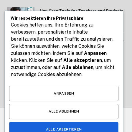
How Free Tools for Teachers and Students
Make Education Easier with ClassTools24
Wir respektieren Ihre Privatsphäre
Cookies helfen uns, Ihre Erfahrung zu
AUGUST 6, 2026
verbessern, personalisierte Inhalte
bereitzustellen und den Traffic zu analysieren.
Zeitrechner für Arbeit, Reisen und Projekte
Sie können auswählen, welche Cookies Sie
– Zeitabstände schnell ermitteln
zulassen möchten, indem Sie auf
Anpassen
AUGUST 3, 2026
klicken. Klicken Sie auf
Alle akzeptieren
, um
zuzustimmen, oder auf
Alle ablehnen
, um nicht
Technologie News über Künstliche
notwendige Cookies abzulehnen.
Intelligenz Gadgets und moderne
Entwicklungen
AUGUST 3, 2026
ANPASSEN
ALLE ABLEHNEN
© 2026 Alle Rechte vorbehalten.
News Impuls
ALLE AKZEPTIEREN